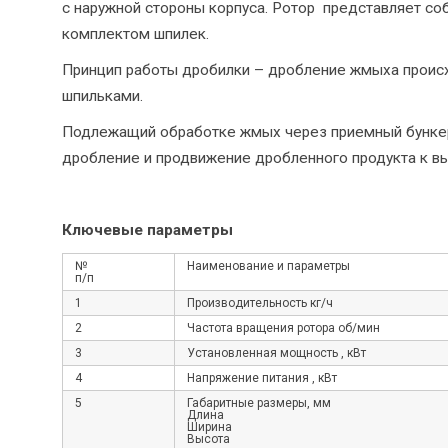
с наружной стороны корпуса. Ротор представляет со
комплектом шпилек.
Принцип работы дробилки – дробление жмыха происх
шпильками.
Подлежащий обработке жмых через приемный бункер 
дробление и продвижение дробленного продукта к вы
Ключевые параметры
№
Наименование и параметры
п/п
1
Производительность кг/ч
2
Частота вращения ротора об/мин
3
Установленная мощность , кВт
4
Напряжение питания , кВт
5
Габаритные размеры, мм
Длина
Ширина
Высота