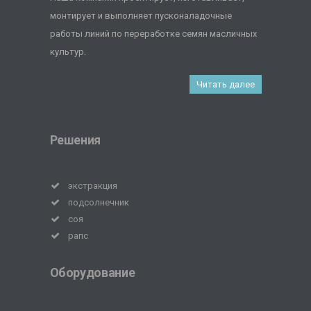
монтирует и выполняет пусконаладочные
работы линий по переработке семян масличных
культур.
Читать далее
Решения
экстракция
подсолнечник
соя
рапс
Оборудование