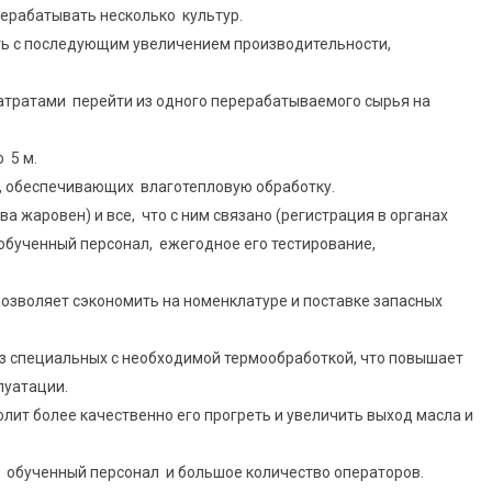
ерабатывать несколько культур.
ь с последующим увеличением производительности,
затратами перейти из одного перерабатываемого сырья на
 5 м.
, обеспечивающих влаготепловую обработку.
а жаровен) и все, что с ним связано (регистрация в органах
обученный персонал, ежегодное его тестирование,
позволяет сэкономить на номенклатуре и поставке запасных
з специальных с необходимой термообработкой, что повышает
луатации.
ит более качественно его прогреть и увеличить выход масла и
 обученный персонал и большое количество операторов.