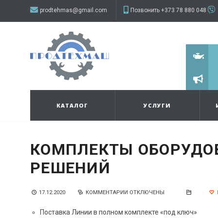
prodtehmas@gmail.com
Позвонить +373 78 880 048
КАТАЛОГ
УСЛУГИ
КОМПЛЕКТЫ ОБОРУДО
РЕШЕНИЙ
17.12.2020
КОММЕНТАРИИ
К
ОТКЛЮЧЕНЫ
ЗАПИСИ
КОМПЛЕКТЫ
Поставка Линии в полном комплекте «под ключ»
ОБОРУДОВАНИЯ