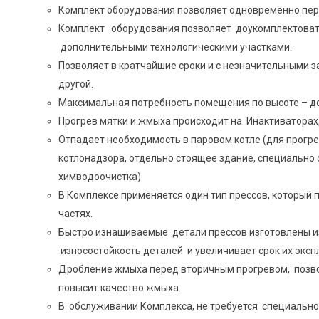
И
Комплект оборудования позволяет одновременно пер
ТЕХНОЛОГИЧЕСКИХ
РЕШЕНИЙ
Комплект оборудования позволяет доукомплектоват
дополнительными технологическими участками.
Позволяет в кратчайшие сроки и с незначительными 
другой.
Максимальная потребность помещения по высоте – до
Прогрев мятки и жмыха происходит на Инактиваторах
Отпадает необходимость в паровом котле (для прогрев
котлонадзора, отдельно стоящее здание, специально 
химводоочистка)
В Комплексе применяется один тип прессов, который 
частях.
Быстро изнашиваемые детали прессов изготовлены и
износостойкость деталей и увеличивает срок их эксп
Дробление жмыха перед вторичным прогревом, позвол
повысит качество жмыха.
В обслуживании Комплекса, не требуется специально